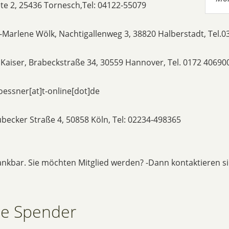
ete 2, 25436 Tornesch,Tel: 04122-55079
-Marlene Wölk, Nachtigallenweg 3, 38820 Halberstadt, Tel.
 Kaiser, Brabeckstraße 34, 30559 Hannover, Tel. 0172 40690
oessner[at]t-online[dot]de
becker Straße 4, 50858 Köln, Tel: 02234-498365
dankbar. Sie möchten Mitglied werden? -Dann kontaktieren s
lle Spender